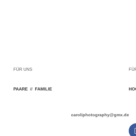
FÜR UNS
FÜ
PAARE
//
FAMILIE
HO
caroliphotography@gmx.de
Impressum & Datenschutz